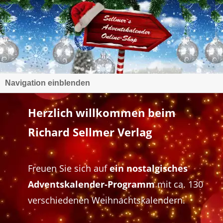
Navigation einblenden
Herzlich willkommen beim
Richard Sellmer Verlag
Freuen Sie sich auf
ein nostalgisches
Adventskalender-Programm
mit ca. 130
verschiedenen Weihnachtskalendern.