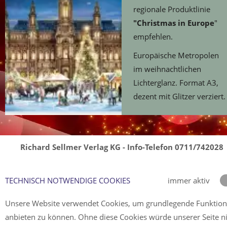
regionale Produktlinie
"Christmas in Europe
"
empfehlen.
Europäische Metropolen
im weihnachtlichen
Lichterglanz. Format A3,
dezent mit Glitzer verziert.
Richard Sellmer Verlag KG - Info-Telefon 0711/742028
TECHNISCH NOTWENDIGE COOKIES
immer aktiv
Unsere Website verwendet Cookies, um grundlegende Funktio
anbieten zu können. Ohne diese Cookies würde unserer Seite n