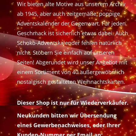
Wir bieten alte Motive aus unserem Archiv
ab 1945, aber auch zeitgemäße, poppige
Adventskalender der Gegenwart. Für jeden
Geschmack ist sicherlich etwas dabei. Auch
Schoko-Adventskalender fehlen natürlich
nicht. Stöbern Sie einfach auf unseren
Seiten! Abgerundet wird unser Angebot mit
einem Sortiment von 40 außergewöhnlich
nostalgisch gestalteten Weihnachtskarten.
Dieser Shop ist nur für Wiederverkäufer.
Neukunden bitten wir Übersendung
eines Gewerbenachweises, oder Ihrer
Kunden-Nummer per Email an: