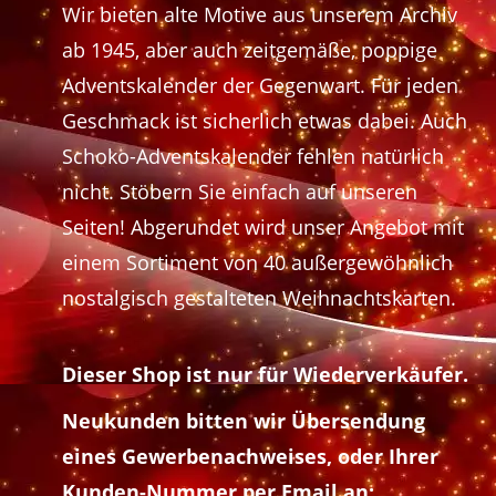
Wir bieten alte Motive aus unserem Archiv
ab 1945, aber auch zeitgemäße, poppige
Adventskalender der Gegenwart. Für jeden
Geschmack ist sicherlich etwas dabei. Auch
Schoko-Adventskalender fehlen natürlich
nicht. Stöbern Sie einfach auf unseren
Seiten! Abgerundet wird unser Angebot mit
einem Sortiment von 40 außergewöhnlich
nostalgisch gestalteten Weihnachtskarten.
Dieser Shop ist nur für Wiederverkäufer.
Neukunden bitten wir Übersendung
eines Gewerbenachweises, oder Ihrer
Kunden-Nummer per Email an: