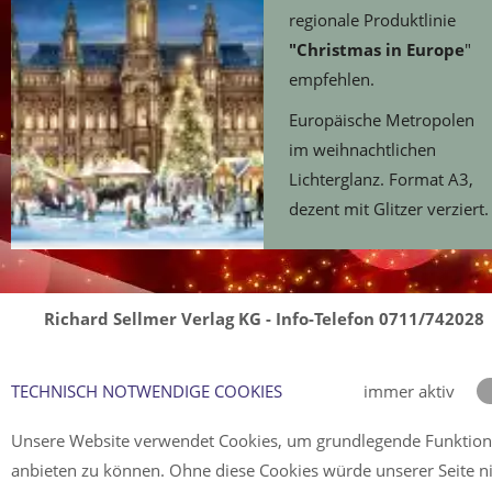
regionale Produktlinie
"Christmas in Europe
"
empfehlen.
Europäische Metropolen
im weihnachtlichen
Lichterglanz. Format A3,
dezent mit Glitzer verziert.
Richard Sellmer Verlag KG - Info-Telefon 0711/742028
TECHNISCH NOTWENDIGE COOKIES
immer aktiv
Unsere Website verwendet Cookies, um grundlegende Funktio
anbieten zu können. Ohne diese Cookies würde unserer Seite n