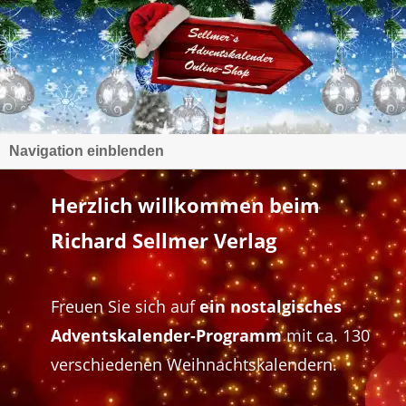
Navigation einblenden
Herzlich willkommen beim
Richard Sellmer Verlag
Freuen Sie sich auf
ein nostalgisches
Adventskalender-Programm
mit ca. 130
verschiedenen Weihnachtskalendern.