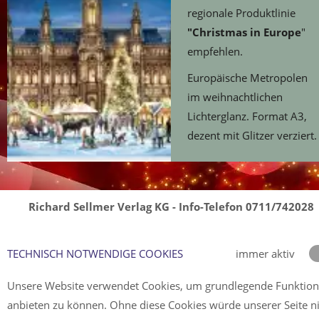
regionale Produktlinie
"Christmas in Europe
"
empfehlen.
Europäische Metropolen
im weihnachtlichen
Lichterglanz. Format A3,
dezent mit Glitzer verziert.
Richard Sellmer Verlag KG - Info-Telefon 0711/742028
TECHNISCH NOTWENDIGE COOKIES
immer aktiv
Unsere Website verwendet Cookies, um grundlegende Funktio
anbieten zu können. Ohne diese Cookies würde unserer Seite n