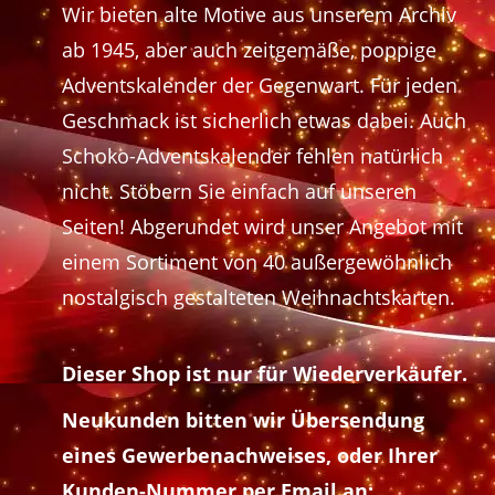
Wir bieten alte Motive aus unserem Archiv
ab 1945, aber auch zeitgemäße, poppige
Adventskalender der Gegenwart. Für jeden
Geschmack ist sicherlich etwas dabei. Auch
Schoko-Adventskalender fehlen natürlich
nicht. Stöbern Sie einfach auf unseren
Seiten! Abgerundet wird unser Angebot mit
einem Sortiment von 40 außergewöhnlich
nostalgisch gestalteten Weihnachtskarten.
Dieser Shop ist nur für Wiederverkäufer.
Neukunden bitten wir Übersendung
eines Gewerbenachweises, oder Ihrer
Kunden-Nummer per Email an: