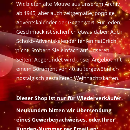
Wir bieten alte Motive aus unserem Archiv
ab 1945, aber auch zeitgemäße, poppige
Adventskalender der Gegenwart. Für jeden
Geschmack ist sicherlich etwas dabei. Auch
Schoko-Adventskalender fehlen natürlich
nicht. Stöbern Sie einfach auf unseren
Seiten! Abgerundet wird unser Angebot mit
einem Sortiment von 40 außergewöhnlich
nostalgisch gestalteten Weihnachtskarten.
Dieser Shop ist nur für Wiederverkäufer.
Neukunden bitten wir Übersendung
eines Gewerbenachweises, oder Ihrer
Kunden-Nummer per Email an: