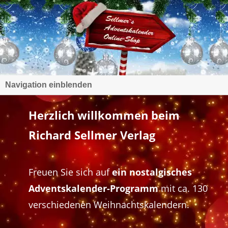
Navigation einblenden
Herzlich willkommen beim
Richard Sellmer Verlag
Freuen Sie sich auf
ein nostalgisches
Adventskalender-Programm
mit ca. 130
verschiedenen Weihnachtskalendern.