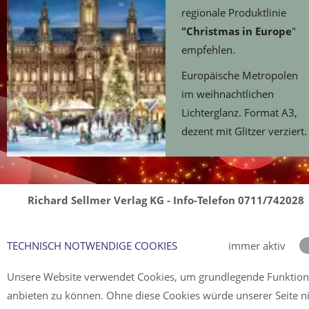
regionale Produktlinie
"Christmas in Europe
"
empfehlen.
Europäische Metropolen
im weihnachtlichen
Lichterglanz. Format A3,
dezent mit Glitzer verziert.
Richard Sellmer Verlag KG - Info-Telefon 0711/742028
TECHNISCH NOTWENDIGE COOKIES
immer aktiv
Unsere Website verwendet Cookies, um grundlegende Funktio
anbieten zu können. Ohne diese Cookies würde unserer Seite n