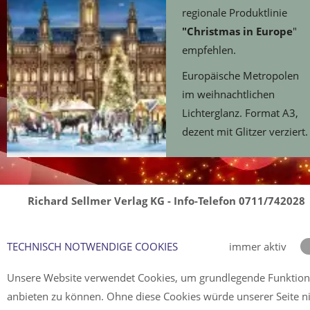
regionale Produktlinie
"Christmas in Europe
"
empfehlen.
Europäische Metropolen
im weihnachtlichen
Lichterglanz. Format A3,
dezent mit Glitzer verziert.
Richard Sellmer Verlag KG - Info-Telefon 0711/742028
TECHNISCH NOTWENDIGE COOKIES
immer aktiv
Unsere Website verwendet Cookies, um grundlegende Funktio
anbieten zu können. Ohne diese Cookies würde unserer Seite n