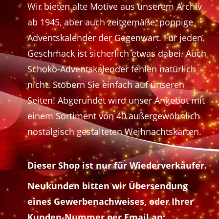
Wir bieten alte Motive aus unserem Archiv
ab 1945, aber auch zeitgemäße, poppige
Adventskalender der Gegenwart. Für jeden
Geschmack ist sicherlich etwas dabei. Auch
Schoko-Adventskalender fehlen natürlich
nicht. Stöbern Sie einfach auf unseren
Seiten! Abgerundet wird unser Angebot mit
einem Sortiment von 40 außergewöhnlich
nostalgisch gestalteten Weihnachtskarten.
Dieser Shop ist nur für Wiederverkäufer.
Neukunden bitten wir Übersendung
eines Gewerbenachweises, oder Ihrer
Kunden-Nummer per Email an: