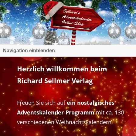
Navigation einblenden
Herzlich willkommen beim
Richard Sellmer Verlag
Freuen Sie sich auf
ein nostalgisches
Adventskalender-Programm
mit ca. 130
verschiedenen Weihnachtskalendern.