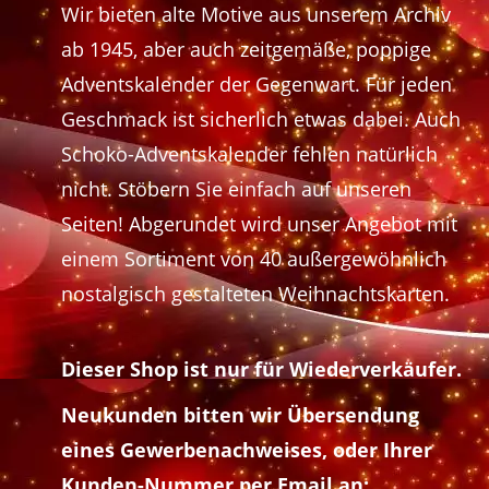
Wir bieten alte Motive aus unserem Archiv
ab 1945, aber auch zeitgemäße, poppige
Adventskalender der Gegenwart. Für jeden
Geschmack ist sicherlich etwas dabei. Auch
Schoko-Adventskalender fehlen natürlich
nicht. Stöbern Sie einfach auf unseren
Seiten! Abgerundet wird unser Angebot mit
einem Sortiment von 40 außergewöhnlich
nostalgisch gestalteten Weihnachtskarten.
Dieser Shop ist nur für Wiederverkäufer.
Neukunden bitten wir Übersendung
eines Gewerbenachweises, oder Ihrer
Kunden-Nummer per Email an: