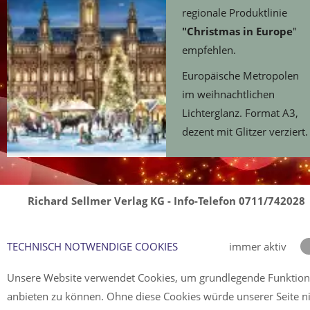
regionale Produktlinie
"Christmas in Europe
"
empfehlen.
Europäische Metropolen
im weihnachtlichen
Lichterglanz. Format A3,
dezent mit Glitzer verziert.
Richard Sellmer Verlag KG - Info-Telefon 0711/742028
TECHNISCH NOTWENDIGE COOKIES
immer aktiv
Unsere Website verwendet Cookies, um grundlegende Funktio
anbieten zu können. Ohne diese Cookies würde unserer Seite n