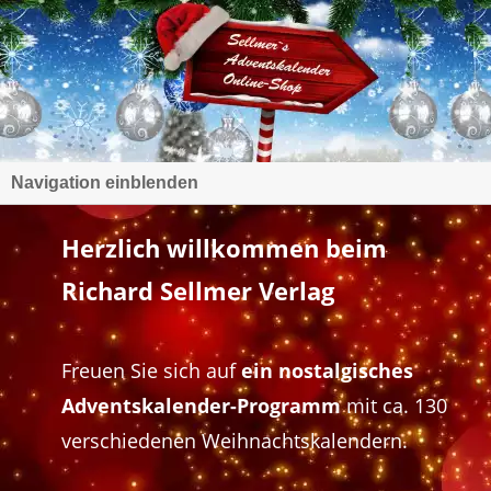
Navigation einblenden
Herzlich willkommen beim
Richard Sellmer Verlag
Freuen Sie sich auf
ein nostalgisches
Adventskalender-Programm
mit ca. 130
verschiedenen Weihnachtskalendern.