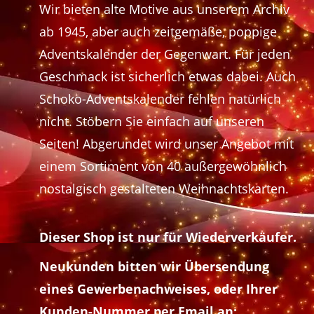
Wir bieten alte Motive aus unserem Archiv
ab 1945, aber auch zeitgemäße, poppige
Adventskalender der Gegenwart. Für jeden
Geschmack ist sicherlich etwas dabei. Auch
Schoko-Adventskalender fehlen natürlich
nicht. Stöbern Sie einfach auf unseren
Seiten! Abgerundet wird unser Angebot mit
einem Sortiment von 40 außergewöhnlich
nostalgisch gestalteten Weihnachtskarten.
Dieser Shop ist nur für Wiederverkäufer.
Neukunden bitten wir Übersendung
eines Gewerbenachweises, oder Ihrer
Kunden-Nummer per Email an: