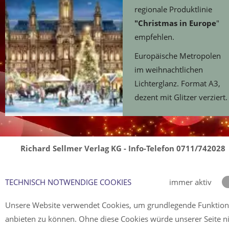
regionale Produktlinie
"Christmas in Europe
"
empfehlen.
Europäische Metropolen
im weihnachtlichen
Lichterglanz. Format A3,
dezent mit Glitzer verziert.
Richard Sellmer Verlag KG - Info-Telefon 0711/742028
TECHNISCH NOTWENDIGE COOKIES
immer aktiv
Unsere Website verwendet Cookies, um grundlegende Funktio
anbieten zu können. Ohne diese Cookies würde unserer Seite n