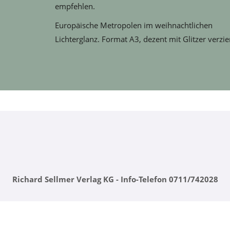
empfehlen.
Europäische Metropolen im weihnachtlichen
Lichterglanz. Format A3, dezent mit Glitzer verzier
Richard Sellmer Verlag KG - Info-Telefon 0711/742028