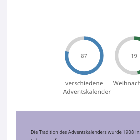
129
32
verschiedene
Weihnach
Adventskalender
Die Tradition des Adventskalenders wurde 1908 in