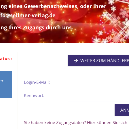
ng eines Gewerbenachweises, oder Ihrer
fo@sellmer-verlag.de
ung Ihres Zugangs durch uns.
atus :
WEITER ZUM HÄNDLERB
er
Login-E-Mail:
Kennwort:
Sie haben keine Zugangsdaten? Hier können Sie sich