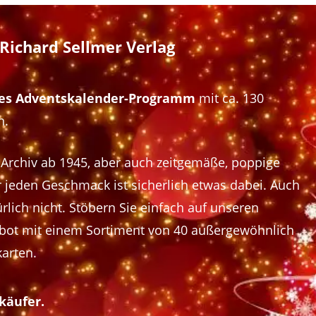
Richard Sellmer Verlag
ches Adventskalender-Programm
mit ca. 130
n.
 Archiv ab 1945, aber auch zeitgemäße, poppige
 jeden Geschmack ist sicherlich etwas dabei. Auch
lich nicht. Stöbern Sie einfach auf unseren
ebot mit einem Sortiment von 40 außergewöhnlich
arten.
käufer.