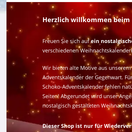
Herzlich willkommen beim 
Freuen Sie sich auf
ein nostalgis
verschiedenen Weihnachtskalender
Wir bieten alte Motive aus unserem
Adventskalender der Gegenwart. Für
Schoko-Adventskalender fehlen natür
Seiten! Abgerundet wird unser Ang
nostalgisch gestalteten Weihnachtsk
Dieser Shop ist nur für Wiederver