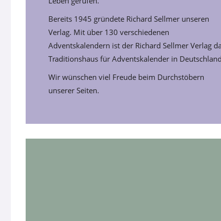
Leben gerufen.
Bereits 1945 gründete Richard Sellmer unseren
Verlag. Mit über 130 verschiedenen
Adventskalendern ist der Richard Sellmer Verlag d
Traditionshaus für Adventskalender in Deutschland
Wir wünschen viel Freude beim Durchstöbern
unserer Seiten.