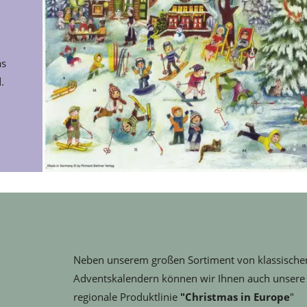
as
.
Neben unserem großen Sortiment von klassische
Adventskalendern können wir Ihnen auch unsere
regionale Produktlinie
"Christmas in Europe
"