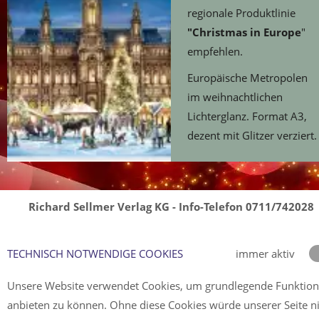
regionale Produktlinie
"Christmas in Europe
"
empfehlen.
Europäische Metropolen
im weihnachtlichen
Lichterglanz. Format A3,
dezent mit Glitzer verziert.
Richard Sellmer Verlag KG - Info-Telefon 0711/742028
TECHNISCH NOTWENDIGE COOKIES
immer aktiv
Unsere Website verwendet Cookies, um grundlegende Funktio
anbieten zu können. Ohne diese Cookies würde unserer Seite n