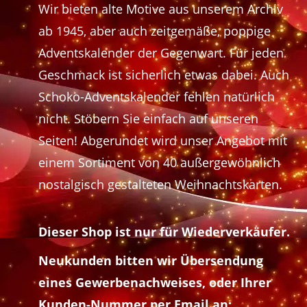
Wir bieten alte Motive aus unserem Archiv
ab 1945, aber auch zeitgemäße, poppige
Adventskalender der Gegenwart. Für jeden
Geschmack ist sicherlich etwas dabei. Auch
Schoko-Adventskalender fehlen natürlich
nicht. Stöbern Sie einfach auf unseren
Seiten! Abgerundet wird unser Angebot mit
einem Sortiment von 40 außergewöhnlich
nostalgisch gestalteten Weihnachtskarten.
Dieser Shop ist nur für Wiederverkäufer.
Neukunden bitten wir Übersendung
eines Gewerbenachweises, oder Ihrer
Kunden-Nummer per Email an: