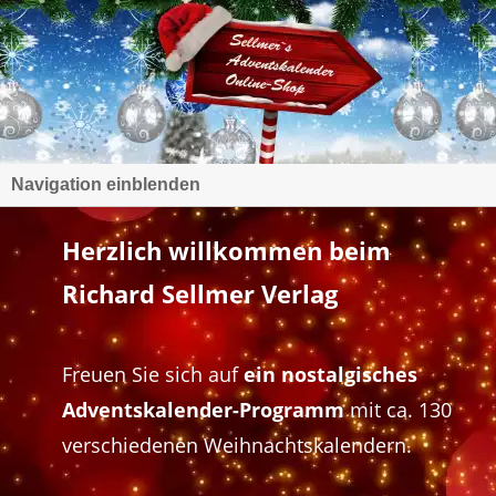
Navigation einblenden
Herzlich willkommen beim
Richard Sellmer Verlag
Freuen Sie sich auf
ein nostalgisches
Adventskalender-Programm
mit ca. 130
verschiedenen Weihnachtskalendern.