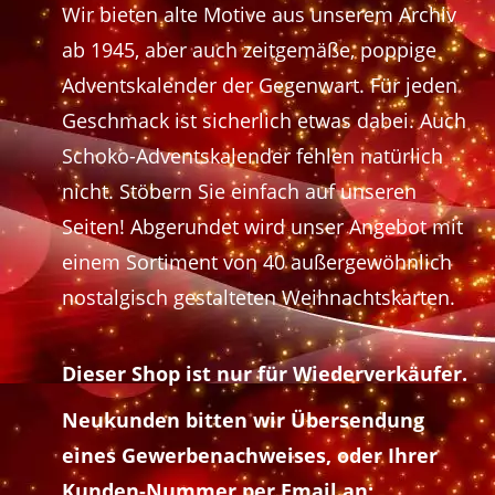
Wir bieten alte Motive aus unserem Archiv
ab 1945, aber auch zeitgemäße, poppige
Adventskalender der Gegenwart. Für jeden
Geschmack ist sicherlich etwas dabei. Auch
Schoko-Adventskalender fehlen natürlich
nicht. Stöbern Sie einfach auf unseren
Seiten! Abgerundet wird unser Angebot mit
einem Sortiment von 40 außergewöhnlich
nostalgisch gestalteten Weihnachtskarten.
Dieser Shop ist nur für Wiederverkäufer.
Neukunden bitten wir Übersendung
eines Gewerbenachweises, oder Ihrer
Kunden-Nummer per Email an: