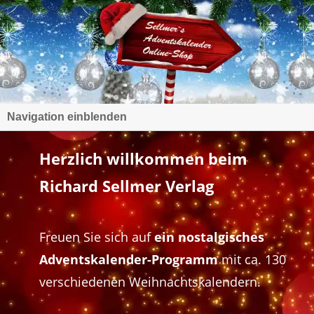
Navigation einblenden
Herzlich willkommen beim
Richard Sellmer Verlag
Freuen Sie sich auf
ein nostalgisches
Adventskalender-Programm
mit ca. 130
verschiedenen Weihnachtskalendern.